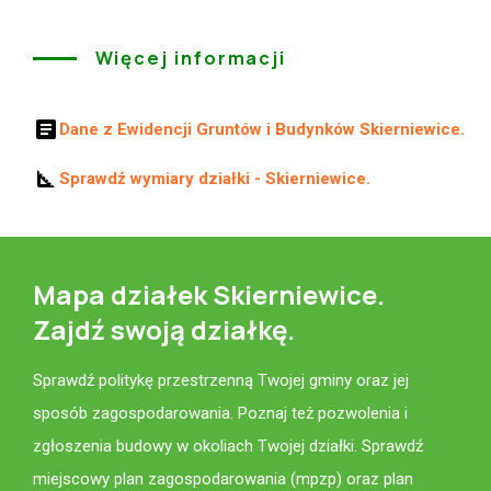
Więcej informacji
article
Dane z Ewidencji Gruntów i Budynków Skierniewice.
square_foot
Sprawdź wymiary działki - Skierniewice.
Mapa działek Skierniewice.
Zajdź swoją działkę.
Sprawdź politykę przestrzenną Twojej gminy oraz jej
sposób zagospodarowania. Poznaj też pozwolenia i
zgłoszenia budowy w okoliach Twojej działki. Sprawdź
miejscowy plan zagospodarowania (mpzp) oraz plan