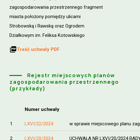
zagospodarowania przestrzennego fragment
miasta położony pomiędzy ulicami
Strobowską i Rawską oraz Ogrodem
Działkowym im. Feliksa Kotowskiego
picture_as_pdf
Treść uchwały PDF
Rejestr miejscowych planów
zagospodarowania przestrzennego
(przykłady)
Numer uchwały
1
LXVI/22/2024
w sprawie miejscowego planu zag
2
LXVI/20/2024
UCHWAŁA NR LXVI/20/2024 RADY MI