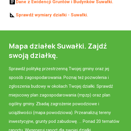
article
Dane z Ewidencji Gruntów i Budynków Suwałki.
square_foot
Sprawdź wymiary działki - Suwałki.
Mapa działek Suwałki. Zajdź
swoją działkę.
Sprawdź politykę przestrzenną Twojej gminy oraz jej
sposób zagospodarowania. Poznaj też pozwolenia i
zgłoszenia budowy w okoliach Twojej działki. Sprawdź
miejscowy plan zagospodarowania (mpzp) oraz plan
ogólny gminy. Zbadaj zagrożenie powodziowe i
uciążliwości (mapa powodziowa). Przeanalizuj tereny
inwestycyjne, grunty pod zabudowę. ... Ponad 20 tematów
raportu. Wygeneruj raport dla swojej działki.