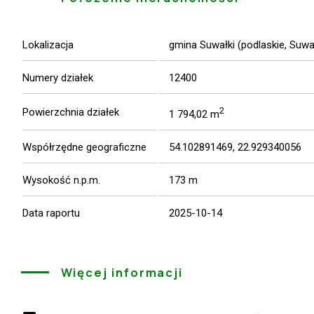
Lokalizacja
gmina Suwałki (podlaskie, Suwał
Numery działek
12400
2
Powierzchnia działek
1 794,02 m
Współrzędne geograficzne
54.102891469, 22.929340056
Wysokość n.p.m.
173 m
Data raportu
2025-10-14
Więcej informacji