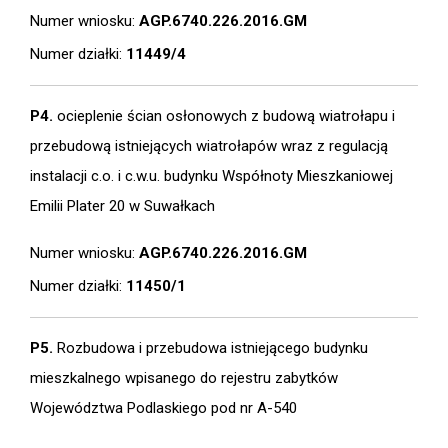
Numer wniosku:
AGP.6740.226.2016.GM
Numer działki:
11449/4
P4.
ocieplenie ścian osłonowych z budową wiatrołapu i
przebudową istniejących wiatrołapów wraz z regulacją
instalacji c.o. i c.w.u. budynku Współnoty Mieszkaniowej
Emilii Plater 20 w Suwałkach
Numer wniosku:
AGP.6740.226.2016.GM
Numer działki:
11450/1
P5.
Rozbudowa i przebudowa istniejącego budynku
mieszkalnego wpisanego do rejestru zabytków
Województwa Podlaskiego pod nr A-540