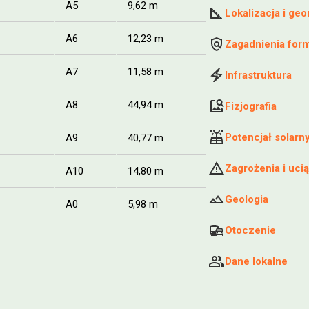
A5
9,62 m
Lokalizacja i geo
A6
12,23 m
Zagadnienia for
A7
11,58 m
Infrastruktura
A8
44,94 m
Fizjografia
Potencjał solarn
A9
40,77 m
Zagrożenia i ucią
A10
14,80 m
Geologia
A0
5,98 m
Otoczenie
Dane lokalne