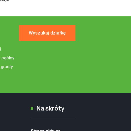
Wyszukaj działkę
i
n ogólny
 grunty
Na skróty