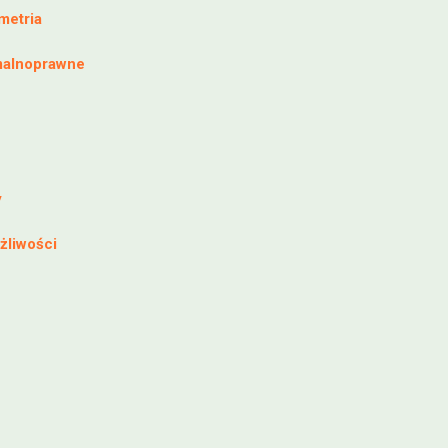
metria
malnoprawne
y
żliwości