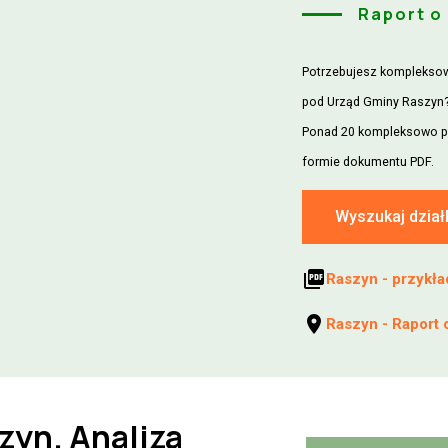
Raport o
Potrzebujesz kompleksowe
pod Urząd Gminy Raszyn?
Ponad 20 kompleksowo p
formie dokumentu PDF.
Wyszukaj dział
picture_as_pdf
Raszyn - przykła
location_on
Raszyn - Raport 
zyn. Analiza