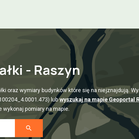
ałki - Raszyn
ki oraz wymiary budynków które się na niejznajdują. Wy
: 100204_4.0001.473) lub
wyszukaj na mapie Geoportal 
ie wykonaj pomiary na mapie.
search