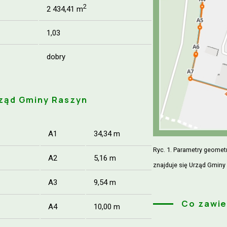
2
2 434,41 m
1,03
dobry
rząd Gminy Raszyn
A1
34,34 m
Ryc. 1. Parametry geometr
A2
5,16 m
znajduje się Urząd Gminy
A3
9,54 m
Co zawie
A4
10,00 m