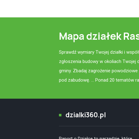
Mapa działek Ras
Sprawdź wymiary Twojej działki i wspó
zgłoszenia budowy w okoliach Twojej 
gminy. Zbadaj zagrożenie powodziowe i
pod zabudowę. ... Ponad 20 tematów rap
dzialki360.pl
Raport o Działce to narzędzie, które