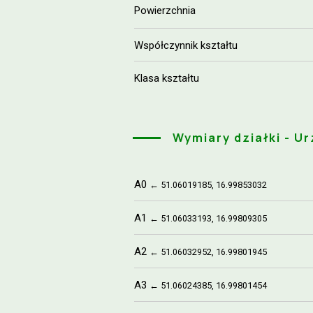
Powierzchnia
Współczynnik kształtu
Klasa kształtu
Wymiary działki - U
A0
← 51.06019185, 16.99853032
A1
← 51.06033193, 16.99809305
A2
← 51.06032952, 16.99801945
A3
← 51.06024385, 16.99801454