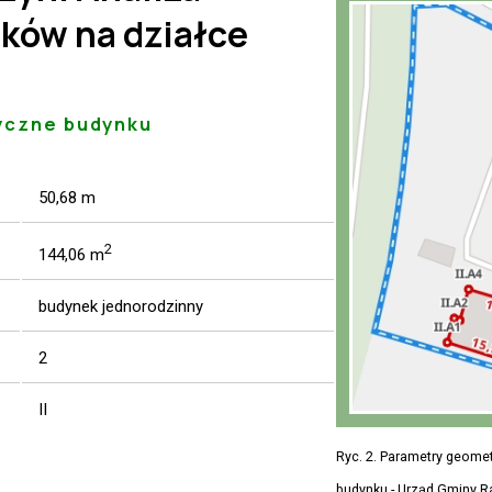
ków na działce
yczne budynku
50,68 m
2
144,06 m
budynek jednorodzinny
2
II
Ryc. 2. Parametry geome
budynku - Urząd Gminy 