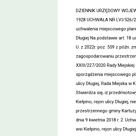
DZIENNIK URZĘDOWY WOJEWÓD
1928 UCHWAŁA NR LVI/526/20
uchwalenia miejscowego planu
Długiej Na podstawie art. 18 u
U. z 2022r. poz. 559 z późn. zm
zagospodarowaniu przestrzenny
XXIII/227/2020 Rady Miejskiej
sporządzenia miejscowego pl
ulicy Długiej, Rada Miejska w 
Stwierdza się, iż przedmiot
Kiełpino, rejon ulicy Długiej
przestrzennego gminy Kartuzy
dnia 9 kwietnia 2018 r. 2. U
wsi Kiełpino, rejon ulicy Długi