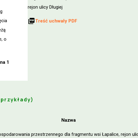
rejon ulicy Długiej
ag
picture_as_pdf
ęcia
Treść uchwały PDF
eżą
e, o
ona 1
(przykłady)
Nazwa
spodarowania przestrzennego dla fragmentu wsi Łapalice, rejon ul