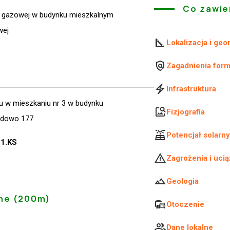
Co zawie
i gazowej w budynku mieszkalnym
wej
Lokalizacja i geo
Zagadnienia for
Infrastruktura
u w mieszkaniu nr 3 w budynku
Fizjografia
nadowo 177
Potencjał solarny
21.KS
Zagrożenia i ucią
Geologia
ne (200m)
Otoczenie
Dane lokalne