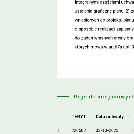
Integralnymi częściami uchwały
ustalenia graficzne planu; 2)
wniesionych do projektu planu
o sposobie realizacji zapisany
do zadań własnych gminy oraz 
których mowa w art.67a ust. 
Rejestr miejscowyc
TERYT
Data uchwały
1
220502
03-10-2023