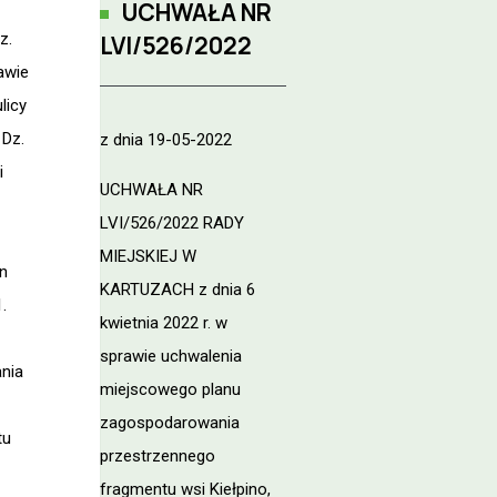
UCHWAŁA NR
z.
LVI/526/2022
awie
licy
 Dz.
z dnia 19-05-2022
i
UCHWAŁA NR
LVI/526/2022 RADY
MIEJSKIEJ W
n
KARTUZACH z dnia 6
.
kwietnia 2022 r. w
sprawie uchwalenia
ania
miejscowego planu
zagospodarowania
tu
przestrzennego
fragmentu wsi Kiełpino,