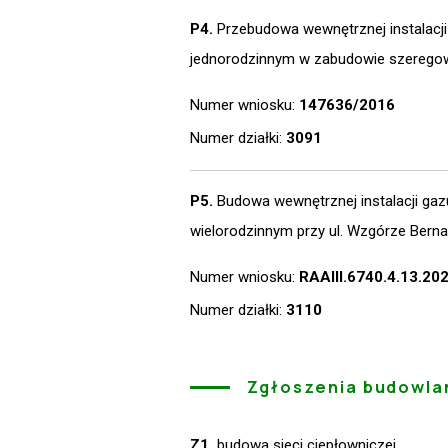
P4.
Przebudowa wewnętrznej instalacj
jednorodzinnym w zabudowie szerego
Numer wniosku:
147636/2016
Numer działki:
3091
P5.
Budowa wewnętrznej instalacji gaz
wielorodzinnym przy ul. Wzgórze Ber
Numer wniosku:
RAAIII.6740.4.13.20
Numer działki:
3110
Zgłoszenia budowla
Z1.
budowa sieci ciepłowniczej