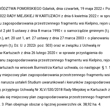
ZTWA POMORSKIEGO Gdańsk, dnia czwartek, 19 maja 2022 r. Po
22 RADY MIEJSKIEJ W KARTUZACH z dnia 6 kwietnia 2022 r. w spr
 zagospodarowania przestrzennego fragmentu wsi Kiełpino, rejon u
st 2 pkt 5 ustawy z dnia 8 marca 1990 r. o samorządzie gminnym (t.j.
.), art. 20 ust 1, art. 27 ustawy z dnia 27 marca 2003 r. o planowaniu 
m (t.j. Dz. U. z 2022r. poz. 503) oraz w związku z Uchwałą nr
 w Kartuzach z dnia 26 lutego 2020 r. w sprawie przystąpienia do
anu zagospodarowania przestrzennego fragmentu wsi Kiełpino, rejo
Kartuzach na wniosek Burmistrza Kartuz uchwala, co następuje: § 1. 1
owy miejscowy plan zagospodarowania przestrzennego fragmentu wsi
, nie narusza ustaleń Studium uwarunkowań i kierunków zagospodarow
, przyjętego Uchwałą Nr XLV/530/2018 Rady Miejskiej w Kartuzach z
chwala się miejscowy plan zagospodarowania przestrzennego fragmen
ej. 3. Plan obejmuje obszar o łącznej powierzchni ok. 38,92 ha. 4.