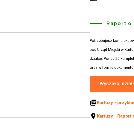
Raport o
Potrzebujesz kompleksowe
pod Urząd Miejski w Kart
działce. Ponad 20 kompl
oraz w formie dokumentu 
Wyszukaj dział
picture_as_pdf
Kartuzy - przykł
location_on
Kartuzy - Raport 