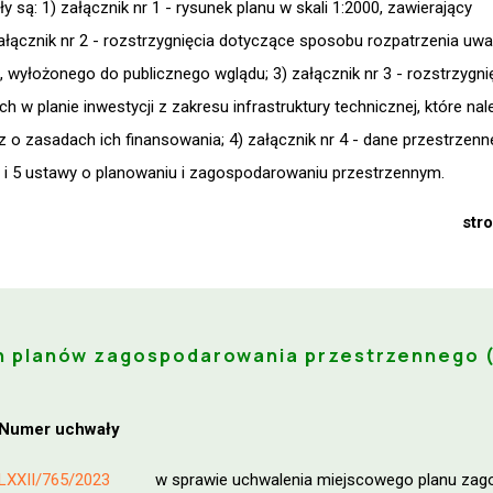
 są: 1) załącznik nr 1 - rysunek planu w skali 1:2000, zawierający
 załącznik nr 2 - rozstrzygnięcia dotyczące sposobu rozpatrzenia uw
, wyłożonego do publicznego wglądu; 3) załącznik nr 3 - rozstrzygni
ch w planie inwestycji z zakresu infrastruktury technicznej, które nal
o zasadach ich finansowania; 4) załącznik nr 4 - dane przestrzenn
3 i 5 ustawy o planowaniu i zagospodarowaniu przestrzennym.
str
h planów zagospodarowania przestrzennego 
Numer uchwały
LXXII/765/2023
w sprawie uchwalenia miejscowego planu zago