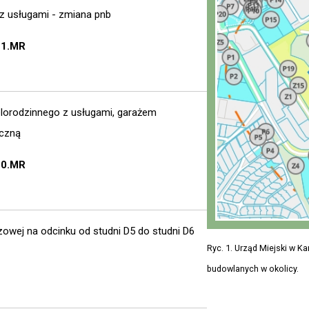
z usługami - zmiana pnb
21.MR
orodzinnego z usługami, garażem
iczną
20.MR
owej na odcinku od studni D5 do studni D6
Ryc. 1. Urząd Miejski w K
budowlanych w okolicy.