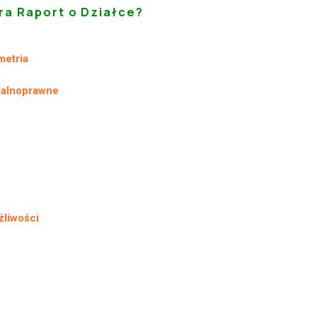
ra Raport o Działce?
metria
malnoprawne
żliwości