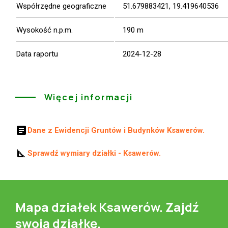
Współrzędne geograficzne
51.679883421, 19.419640536
Wysokość n.p.m.
190 m
Data raportu
2024-12-28
Więcej informacji
article
Dane z Ewidencji Gruntów i Budynków Ksawerów.
square_foot
Sprawdź wymiary działki - Ksawerów.
Mapa działek Ksawerów. Zajdź
swoją działkę.