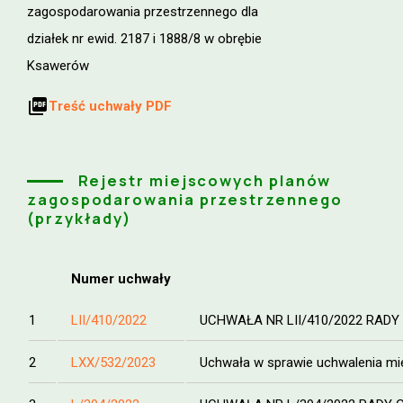
zagospodarowania przestrzennego dla
działek nr ewid. 2187 i 1888/8 w obrębie
Ksawerów
picture_as_pdf
Treść uchwały PDF
Rejestr miejscowych planów
zagospodarowania przestrzennego
(przykłady)
Numer uchwały
1
LII/410/2022
UCHWAŁA NR LII/410/2022 RADY G
2
LXX/532/2023
Uchwała w sprawie uchwalenia mie