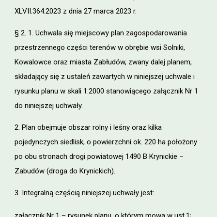
XLVII.364.2023 z dnia 27 marca 2023 r.
§ 2. 1. Uchwala się miejscowy plan zagospodarowania
przestrzennego części terenów w obrębie wsi Solniki,
Kowalowce oraz miasta Zabłudów, zwany dalej planem,
składający się z ustaleń zawartych w niniejszej uchwale i
rysunku planu w skali 1:2000 stanowiącego załącznik Nr 1
do niniejszej uchwały.
2. Plan obejmuje obszar rolny i leśny oraz kilka
pojedynczych siedlisk, o powierzchni ok. 220 ha położony
po obu stronach drogi powiatowej 1490 B Krynickie –
Zabudów (droga do Krynickich).
3. Integralną częścią niniejszej uchwały jest:
załącznik Nr 1 – rysunek planu, o którym mowa w ust.1;