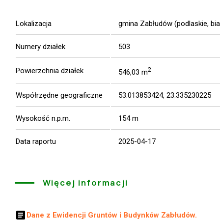
Lokalizacja
gmina Zabłudów (podlaskie, bia
Numery działek
503
2
Powierzchnia działek
546,03 m
Współrzędne geograficzne
53.013853424, 23.335230225
Wysokość n.p.m.
154 m
Data raportu
2025-04-17
Więcej informacji
article
Dane z Ewidencji Gruntów i Budynków Zabłudów.